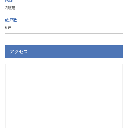
階建
2階建
総戸数
6戸
アクセス