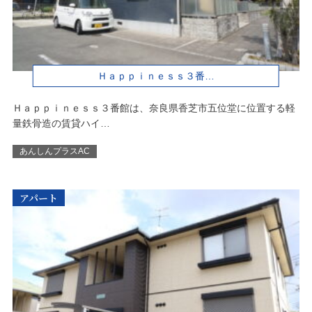
Ｈａｐｐｉｎｅｓｓ３番…
Ｈａｐｐｉｎｅｓｓ３番館は、奈良県香芝市五位堂に位置する軽
量鉄骨造の賃貸ハイ…
あんしんプラスAC
アパート