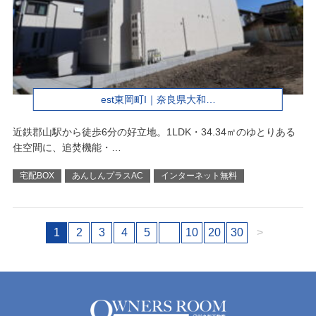
est東岡町I｜奈良県大和…
近鉄郡山駅から徒歩6分の好立地。1LDK・34.34㎡のゆとりある
住空間に、追焚機能・…
宅配BOX
あんしんプラスAC
インターネット無料
1
2
3
4
5
10
20
30
>